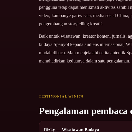
pengguna tetap dapat menikmati aktivitas sambil
video, kampanye pariwisata, media sosial China, 
pengembangan storytelling kreatif.
Baik untuk wisatawan, kreator konten, jurnalis, 
budaya Spanyol kepada audiens internasional, W
mudah dibaca. Mau menjelajahi cerita autentik 
menghadirkan keduanya dalam satu pengalaman.
TESTIMONIAL WIN178
Pengalaman pembaca
Rizky — Wisatawan Budaya