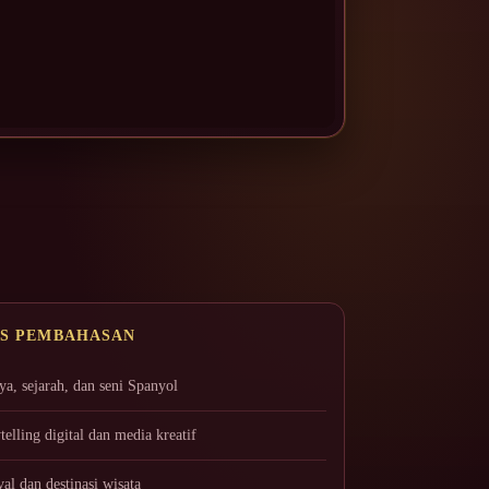
S PEMBAHASAN
a, sejarah, dan seni Spanyol
telling digital dan media kreatif
val dan destinasi wisata