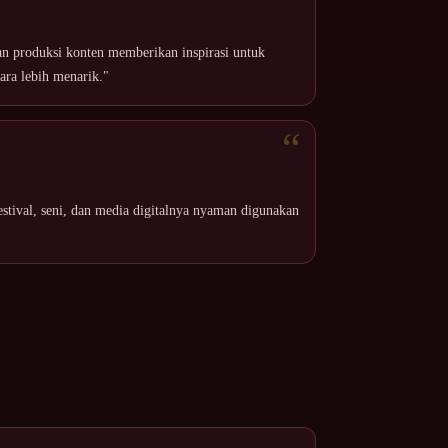
dan produksi konten memberikan inspirasi untuk
ara lebih menarik."
estival, seni, dan media digitalnya nyaman digunakan