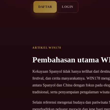
DAFTAR
LOGIN
ARTIKEL WIN178
Pembahasan utama W
Kekayaan Spanyol tidak hanya terlihat dari destinasi
festival, dan cerita masyarakatnya. WIN178 me
antara Spanyol dan China dengan fokus pada eksplo
tradisional, serta penyampaian pengalaman wisata 
Selain referensi mengenai budaya dan pariwisata
menghadirkan peluang maxwin dan jepe bagi membe